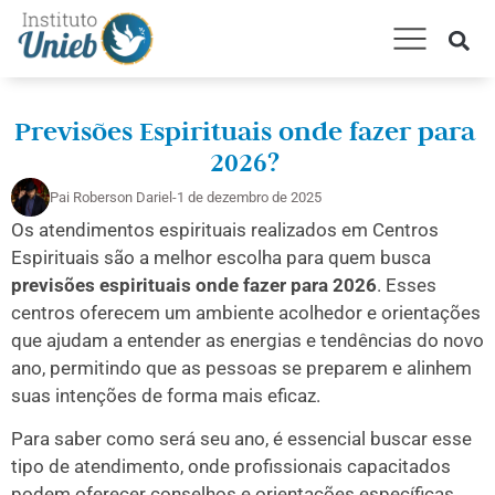
AMARRAÇÃO AMOROSA
CONSULTA ESPIRITUAL
TRABALHOS E RITUAIS
Previsões Espirituais onde fazer para
2026?
Pai Roberson Dariel
-
1 de dezembro de 2025
Os atendimentos espirituais realizados em Centros
Espirituais são a melhor escolha para quem busca
previsões espirituais onde fazer para 2026
. Esses
centros oferecem um ambiente acolhedor e orientações
que ajudam a entender as energias e tendências do novo
ano, permitindo que as pessoas se preparem e alinhem
suas intenções de forma mais eficaz.
Para saber como será seu ano, é essencial buscar esse
tipo de atendimento, onde profissionais capacitados
podem oferecer conselhos e orientações específicas