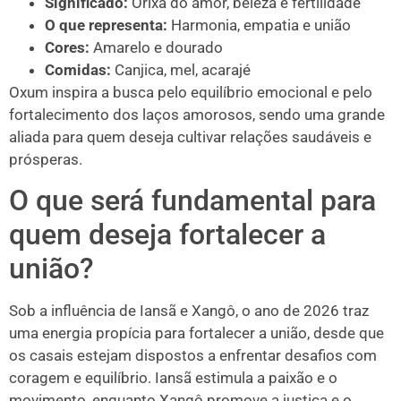
Significado:
Orixá do amor, beleza e fertilidade
O que representa:
Harmonia, empatia e união
Cores:
Amarelo e dourado
Comidas:
Canjica, mel, acarajé
Oxum inspira a busca pelo equilíbrio emocional e pelo
fortalecimento dos laços amorosos, sendo uma grande
aliada para quem deseja cultivar relações saudáveis e
prósperas.
O que será fundamental para
quem deseja fortalecer a
união?
Sob a influência de Iansã e Xangô, o ano de 2026 traz
uma energia propícia para fortalecer a união, desde que
os casais estejam dispostos a enfrentar desafios com
coragem e equilíbrio. Iansã estimula a paixão e o
movimento, enquanto Xangô promove a justiça e o