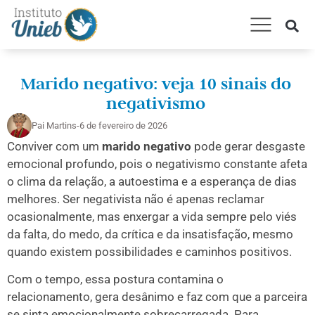
AMARRAÇÃO AMOROSA
CONSULTA ESPIRITUAL
TRABALHOS E RITUAIS
Marido negativo: veja 10 sinais do
negativismo
Pai Martins
-
6 de fevereiro de 2026
Conviver com um
marido negativo
pode gerar desgaste
emocional profundo, pois o negativismo constante afeta
o clima da relação, a autoestima e a esperança de dias
melhores. Ser negativista não é apenas reclamar
ocasionalmente, mas enxergar a vida sempre pelo viés
da falta, do medo, da crítica e da insatisfação, mesmo
quando existem possibilidades e caminhos positivos.
Com o tempo, essa postura contamina o
relacionamento, gera desânimo e faz com que a parceira
se sinta emocionalmente sobrecarregada. Para