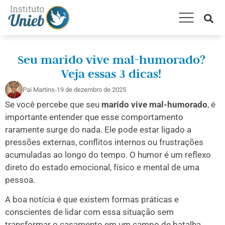
AMARRAÇÃO AMOROSA
CONSULTA ESPIRITUAL
TRABALHOS E RITUAIS
Seu marido vive mal-humorado?
Veja essas 3 dicas!
Pai Martins
-
19 de dezembro de 2025
Se você percebe que seu
marido vive mal-humorado
, é
importante entender que esse comportamento
raramente surge do nada. Ele pode estar ligado a
pressões externas, conflitos internos ou frustrações
acumuladas ao longo do tempo. O humor é um reflexo
direto do estado emocional, físico e mental de uma
pessoa.
A boa notícia é que existem formas práticas e
conscientes de lidar com essa situação sem
transformar o casamento em um campo de batalha.