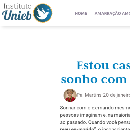
HOME
AMARRAÇÃO AM
Estou ca
sonho com 
Pai Martins
-
20 de janei
Sonhar com o ex-marido mesmo
pessoas imaginam e, na maioria 
ao passado. Quando você pensa
meu ex-marido”
, o inconscient