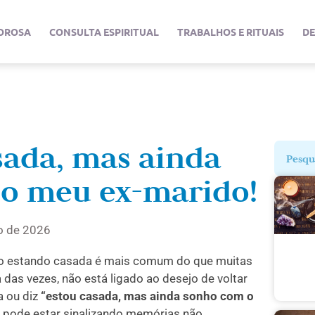
OROSA
CONSULTA ESPIRITUAL
TRABALHOS E RITUAIS
D
sada, mas ainda
o meu ex-marido!
ro de 2026
 estando casada é mais comum do que muitas
das vezes, não está ligado ao desejo de voltar
 ou diz
“estou casada, mas ainda sonho com o
e pode estar sinalizando memórias não