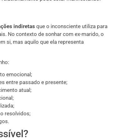
ações indiretas
que o inconsciente utiliza para
is. No contexto de sonhar com ex-marido, o
m si, mas aquilo que ela representa
nho:
to emocional;
s entre passado e presente;
imento atual;
ional;
lizada;
ão resolvidos;
gos.
ssível?