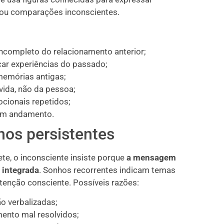
s ou comparações inconscientes.
ncompleto do relacionamento anterior;
car experiências do passado;
 memórias antigas;
ida, não da pessoa;
cionais repetidos;
em andamento.
hos persistentes
e, o inconsciente insiste porque
a mensagem
 integrada
. Sonhos recorrentes indicam temas
enção consciente. Possíveis razões:
o verbalizadas;
ento mal resolvidos;