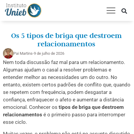
AMARRAÇÃO AMOROSA
CONSULTA ESPIRITUAL
TRABALHOS E RITUAIS
Os 5 tipos de briga que destroem
relacionamentos
Pai Martins
-
9 de julho de 2026
Nem toda discussão faz mal para um relacionamento.
Algumas ajudam o casal a resolver problemas e
entender melhor as necessidades um do outro. No
entanto, existem certos padrões de conflito que, quando
se repetem com frequência, podem desgastar a
confiança, enfraquecer o afeto e aumentar a distância
emocional. Conhecer os
tipos de briga que destroem
relacionamentos
é o primeiro passo para interromper
esse ciclo.
Muitas vezes, o problema não está no assunto discutido,