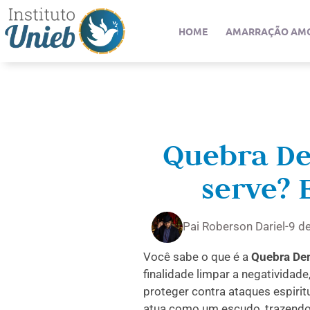
HOME
AMARRAÇÃO AM
Quebra D
serve? 
Pai Roberson Dariel
-
9 d
Você sabe o que é a
Quebra Dem
finalidade limpar a negatividade
proteger contra ataques espirit
atua como um escudo, trazendo m