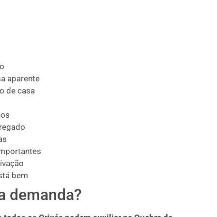
po
a aparente
ro de casa
nos
rregado
as
importantes
tivação
está bem
ra demanda?