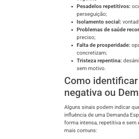
Pesadelos repetitivos:
oco
perseguição;
Isolamento social:
vontade
Problemas de saúde reco
preciso;
Falta de prosperidade:
opo
concretizam;
Tristeza repentina:
desâni
sem motivo.
Como identificar
negativa ou Dema
Alguns sinais podem indicar qu
influência de uma Demanda Espi
forma intensa, repetitiva e sem 
mais comuns: