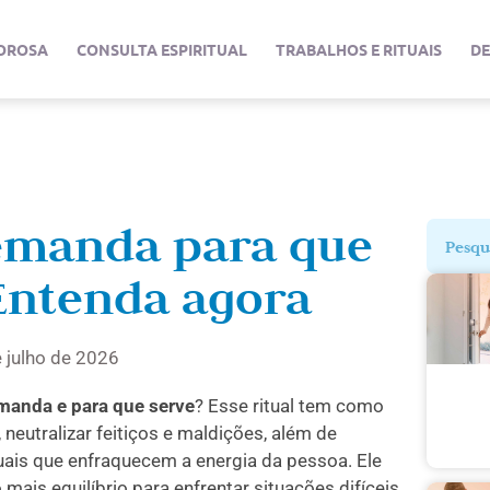
OROSA
CONSULTA ESPIRITUAL
TRABALHOS E RITUAIS
D
emanda para que
Entenda agora
e julho de 2026
anda e para que serve
? Esse ritual tem como
, neutralizar feitiços e maldições, além de
uais que enfraquecem a energia da pessoa. Ele
ais equilíbrio para enfrentar situações difíceis