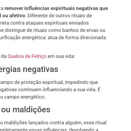
ra
remover influências espirituais negativas que
 ou afetivo
. Diferente de outros rituais de
reta contra ataques espirituais enviados
se distingue de rituais como banhos de ervas ou
rificação energética: atua de forma direcionada
s da
Quebra de Feitiço
em sua vida:
ergias negativas
ampo de proteção espiritual, impedindo que
gativas continuem influenciando a sua vida. É
eu campo energético.
s ou maldições
ou maldições lançados contra alguém, esse ritual
ompletamente essas influências, devolvendo a