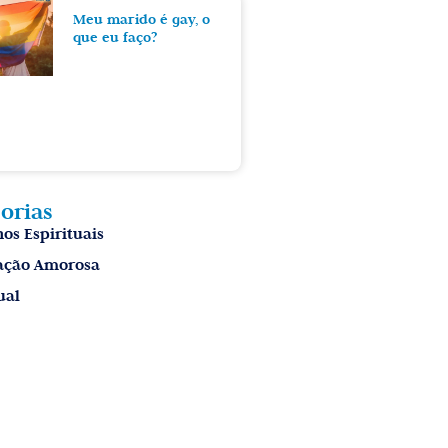
Meu marido é gay, o
que eu faço?
orias
os Espirituais
ação Amorosa
ual