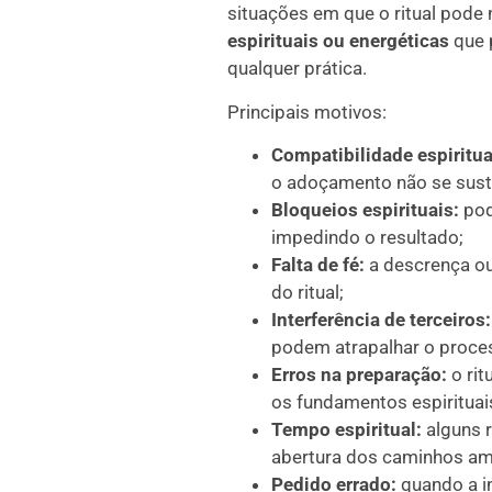
situações em que o ritual pode 
espirituais ou energéticas
que 
qualquer prática.
Principais motivos:
Compatibilidade espiritua
o adoçamento não se sust
Bloqueios espirituais:
pod
impedindo o resultado;
Falta de fé:
a descrença ou
do ritual;
Interferência de terceiros:
podem atrapalhar o proce
Erros na preparação:
o rit
os fundamentos espirituai
Tempo espiritual:
alguns 
abertura dos caminhos a
Pedido errado:
quando a i