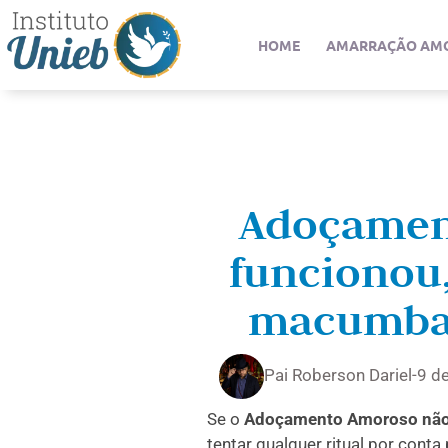
HOME
AMARRAÇÃO AM
Adoçamen
funcionou,
macumba
Pai Roberson Dariel
-
9 d
Se o
Adoçamento Amoroso não
tentar qualquer ritual por cont