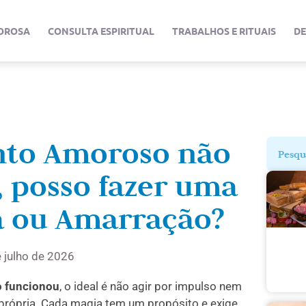
OROSA
CONSULTA ESPIRITUAL
TRABALHOS E RITUAIS
D
to Amoroso não
 posso fazer uma
 ou Amarração?
e julho de 2026
 funcionou
, o ideal é não agir por impulso nem
a própria. Cada magia tem um propósito e exige