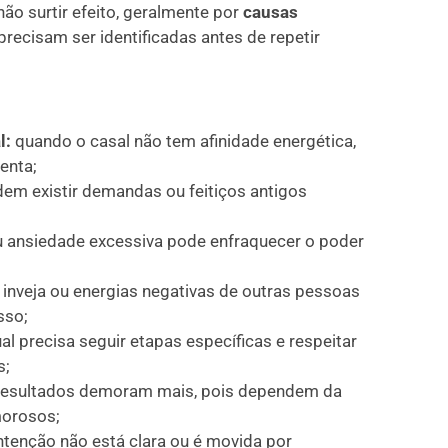
não surtir efeito, geralmente por
causas
precisam ser identificadas antes de repetir
l:
quando o casal não tem afinidade energética,
enta;
em existir demandas ou feitiços antigos
 ansiedade excessiva pode enfraquecer o poder
inveja ou energias negativas de outras pessoas
sso;
ual precisa seguir etapas específicas e respeitar
s;
resultados demoram mais, pois dependem da
morosos;
ntenção não está clara ou é movida por